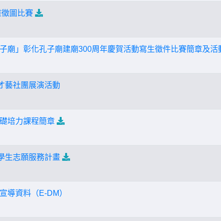
畫徵圖比賽
子廟」彰化孔子廟建廟300周年慶賀活動寫生徵件比賽簡章及活
生才藝社團展演活動
礎培力課程簡章
節學生志願服務計畫
宣導資料（E-DM）