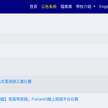
(current)
首頁
公告系統
檔案庫
學校介紹
Engl
～小文青詩詩入畫比賽
圖鑑】管風琴密碼」PaGamO線上遊戲平台任務