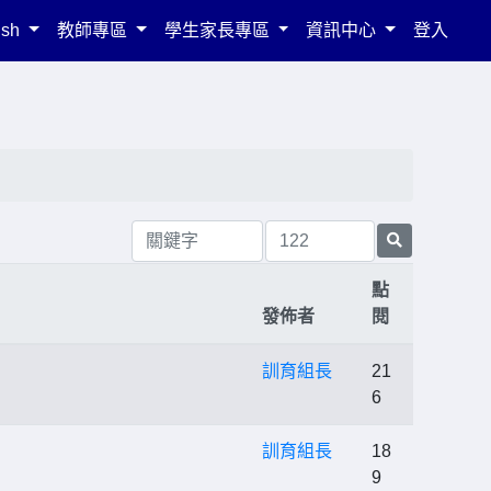
ish
教師專區
學生家長專區
資訊中心
登入
點
發佈者
閱
訓育組長
21
6
訓育組長
18
9