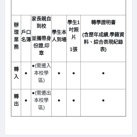
家長親自
學生1
轉學證明書
辦
到校
吋照
理
戶口
學生本
(
含歷年成績,學籍資
片
並攜帶身
業
名簿
人到場
料、綜合表現紀錄
份證,印
務
1
張
表)
章
●(需遷入
轉
●
本校學
●
●
●
入
區)
●(需遷出
轉
●
本校學
●
●
●
出
區)