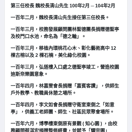
第三任校長 魏校長清山先生 100年2月 ─ 104年2月
一百年二月，魏校長清山先生接任第三任校長。
一百年三月，校務發展顧問團林聖德團長捐贈德聖亭
及校門口水池，命名為「德之輪」。
一百年三月，移植內環桃花心木、彰化藝術高中 12
棵古榕以及 2 棵石楠，美化綠化校園。
一百年三月，弘道樓入口處之德聖亭竣工，營造校園
迪斯奈樂園意象。
一百年四月，林嘉雯會長捐贈「嘉賓客讚」，供師生
戶外教學、教職員休憩之場所。
一百年四月，李文如會長捐贈守衛室東側之「如意
亭」，供義工老師團、師生、社區民眾聚會場所。
一百年六月，博學樓東側原有景觀 ( 知心園 ) ，由校
務顧問蔡淇宏捐贈整修經費，並賦予「耀宗園」