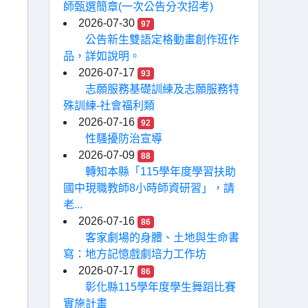
師甄選簡章(一次公告分次招考)
2026-07-30
97
公告新生雙語定格動畫創作班作
品，詳如說明。
2026-07-17
93
志願服務基礎訓練及志願服務特
殊訓練-社會福利類
2026-07-16
92
性騷擾防治宣導
2026-07-09
88
轉知本縣「115學年度學習扶助
國中現職教師8小時師資研習」，請
老...
2026-07-16
86
客家劇場的身體、土地與生命書
寫：地方記憶戲劇培力工作坊
2026-07-17
86
彰化縣115學年度學生舞蹈比賽
實施計畫