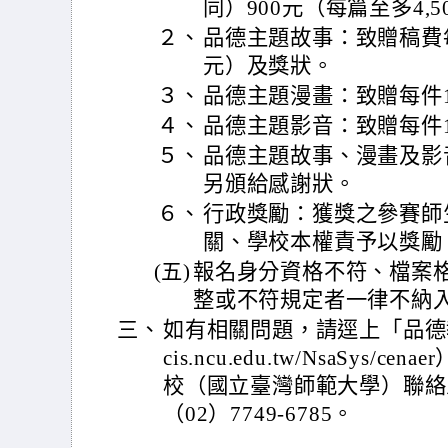
同）900元（每篇至多4,
２、
品德主題故事：致贈稿費每千
元）及獎狀。
３、
品德主題漫畫：致贈每件1
４、
品德主題影音：致贈每件10
５、
品德主題故事、漫畫及影
另頒給感謝狀。
６、
行政獎勵：獲獎之參賽師
關、學校本權責予以獎勵
(五)
報名身分資格不符、檔案
整或不符規定者一律不納
三、
如有相關問題，請逕上「品德教育
cis.ncu.edu.tw/NsaSys
校（國立臺灣師範大學）聯絡
（02）7749-6785。