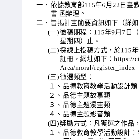
一、
依據教育部115年6月22日臺教學
書 函辦理。
二、
旨揭計畫簡要資訊如下（詳如
(一)
徵稿期程：115年9月7日（
星期四）止。
(二)
採線上投稿方式，於115
註冊，網址如下：https://cis.nc
Area/moral/register_index
(三)
徵選類型：
１、
品德教育教學活動設計類
２、
品德主題故事類
３、
品德主題漫畫類
４、
品德主題影音類
(四)
獎勵方式：凡獲選之作品
１、
品德教育教學活動設計：