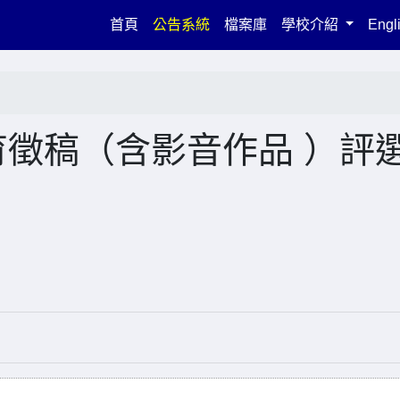
(current)
首頁
公告系統
檔案庫
學校介紹
Engl
育徵稿（含影音作品 ）評