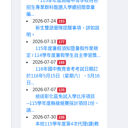
「115學年度高級中等學校特色
招生專業群科甄選入學續招簡章彙
編...
2026-07-24
193
新生雙語營隊提醒事項，詳如說
明。
2026-07-13
177
115年度暑假須知暨暑假作業規
定 / 114學年度暑假學生自主學習獎...
2026-07-07
168
116年國中教育會考考試日期訂
於116年5月15日（星期六）、5月16
日...
2026-07-07
135
檢送彰化區免試入學比序項目
─115學年度縣級競賽採計項目1份，
請...
2026-07-30
106
本校115學年度第4次代理(課)教