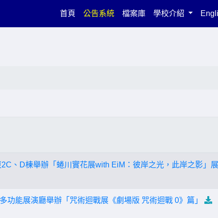
(current)
首頁
公告系統
檔案庫
學校介紹
Engl
東2C、D棟舉辦「蜷川實花展with EiM：彼岸之光，此岸之影」
多功能展演廳舉辦「咒術迴戰展《劇場版 咒術迴戰 0》篇」