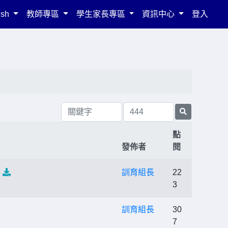
ish
教師專區
學生家長專區
資訊中心
登入
點
發佈者
閱
展
訓育組長
22
3
訓育組長
30
7