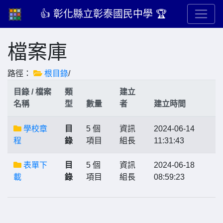
👍 彰化縣立彰泰國民中學 🏆
檔案庫
路徑：
根目錄
/
目錄 / 檔案
類
建立
名稱
型
數量
者
建立時間
學校章
目
5 個
資訊
2024-06-14
程
錄
項目
組長
11:31:43
表單下
目
5 個
資訊
2024-06-18
載
錄
項目
組長
08:59:23