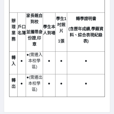
家長親自
學生1
轉學證明書
辦
到校
吋照
理
戶口
學生本
(
含歷年成績,學籍資
片
並攜帶身
業
名簿
人到場
料、綜合表現紀錄
份證,印
務
1
張
表)
章
●(需遷入
轉
●
本校學
●
●
●
入
區)
●(需遷出
轉
●
本校學
●
●
●
出
區)