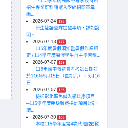
「115學年度高級中等學校特色
招生專業群科甄選入學續招簡章彙
編...
2026-07-24
193
新生雙語營隊提醒事項，詳如說
明。
2026-07-13
177
115年度暑假須知暨暑假作業規
定 / 114學年度暑假學生自主學習獎...
2026-07-07
168
116年國中教育會考考試日期訂
於116年5月15日（星期六）、5月16
日...
2026-07-07
135
檢送彰化區免試入學比序項目
─115學年度縣級競賽採計項目1份，
請...
2026-07-30
106
本校115學年度第4次代理(課)教