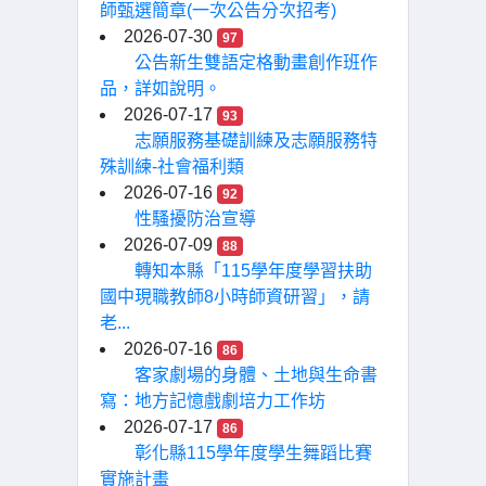
師甄選簡章(一次公告分次招考)
2026-07-30
97
公告新生雙語定格動畫創作班作
品，詳如說明。
2026-07-17
93
志願服務基礎訓練及志願服務特
殊訓練-社會福利類
2026-07-16
92
性騷擾防治宣導
2026-07-09
88
轉知本縣「115學年度學習扶助
國中現職教師8小時師資研習」，請
老...
2026-07-16
86
客家劇場的身體、土地與生命書
寫：地方記憶戲劇培力工作坊
2026-07-17
86
彰化縣115學年度學生舞蹈比賽
實施計畫