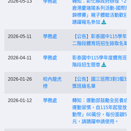
2026-05-13
學務處
轉知：彰化縣政府辦理「202
鹿港慶端陽系列活動-國際龍
錦標賽」親子體驗活動歡迎
踴躍報名參加
2026-05-11
學務處
【公告】彰泰國中115學年
二階段體育班招生錄取名單
2026-04-11
學務處
彰泰國中115學年度體育班
階段招生簡章
2026-01-26
校內龍虎
【公告】國三班際3對3籃球
榜
獎班級名單
2026-01-12
學務處
轉知：運動部鼓勵全民養成
運動習慣，自115年起發放
動幣」60萬份，每份面額50
元，請踴躍申請使用。