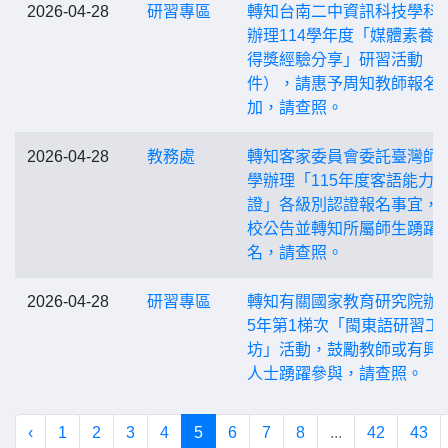
2026-04-28
研習專區
轉知台南二中資訊科技學科
辦理114學年度「媒體素養
得獎經驗分享」研習活動（
件），請惠予周知教師報名
加，請查照。
2026-04-28
教務處
轉知客家委員會委託臺灣師
學辦理「115年度客語能力
證」各級別認證報名事宜，
校公告並轉知所屬師生踴躍
名，請查照。
2026-04-28
研習專區
轉知有關國家教育研究院辦理
5年第1梯次「閩東語研習工
坊」活動，鼓勵教師或有興
人士踴躍參與，請查照。
‹
1
2
3
4
5
6
7
8
...
42
43