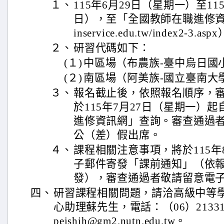
１、
115年6月29日（星期一）至11
日），至「全國教師在職進修資訊網」
inservice.edu.tw/index2-3.a
２、
研習代碼如下：
(１)
中區場（布農族-臺中烏日國小）
(２)
南區場（阿美族-國立臺南大學）
３、
報名截止後，依照報名順序，
於115年7月27日（星期一）
進修資訊網」查詢。審查通過
公（差）假出席。
４、
課程相關注意事項，將於115年
子郵件寄發「課前通知」（依
發），審查通過者敬請留意電
四、
研習課程相關問題，請洽高級中等
心助理蘇先生，電話：（06）21331
peishih@gm2.nutn.edu.tw。