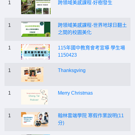
1
跨領域美感課程-好樹發生
1
跨領域美感課程-世界地球日翻土
之間的校園美化
1
115年國中教育會考宣導 學生場
1150423
1
Thanksgving
1
Merry Christmas
1
翰林雲端學院 寒假作業說明(11
分)