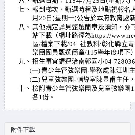
六、
甄選日期：115年7月25日(星期六)
七、
報到梯次、甄選時程及地點視報名人
月20日(星期一)公告於本府教育
八、
其他規定詳見甄選簡章及須知，亦
站下載（網址路徑為https://www.newb
區/檔案下載/04_社教科/彰化縣
樂團團員甄選簡章/115學年度項下
九、
招生事宜請逕洽南郭國小04-72803
(一)
青少年管弦樂團-學務處陳江圳主
(二)
兒童弦樂團-輔導室陳昱甫主任，分
十、
檢附青少年管弦樂團及兒童弦樂團1
各1份。
附件下載