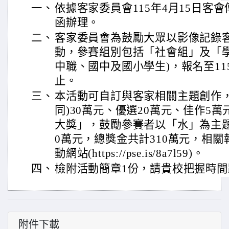
一、
依據客家委員會115年4月15日客會傳字
函辦理。
二、
客家委員會為鼓勵大眾以影像記錄
動，參賽組別包括「社會組」及「學
中職、國中及國小學生)，報名至115
止。
三、
本活動可自訂與客家相關主題創作，
同)30萬元、優選20萬元、佳作5
大獎」，鼓勵參賽者以「水」為主
0萬元，總獎金共計310萬元，相
動網站(https://pse.is/8a7l59)。
四、
檢附活動簡章1份，請貴校把握時
附件下載