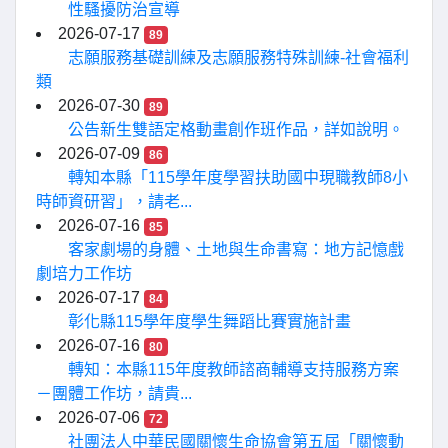
性騷擾防治宣導
2026-07-17
89
志願服務基礎訓練及志願服務特殊訓練-社會福利
類
2026-07-30
89
公告新生雙語定格動畫創作班作品，詳如說明。
2026-07-09
86
轉知本縣「115學年度學習扶助國中現職教師8小
時師資研習」，請老...
2026-07-16
85
客家劇場的身體、土地與生命書寫：地方記憶戲
劇培力工作坊
2026-07-17
84
彰化縣115學年度學生舞蹈比賽實施計畫
2026-07-16
80
轉知：本縣115年度教師諮商輔導支持服務方案
－團體工作坊，請貴...
2026-07-06
72
社團法人中華民國關懷生命協會第五屆「關懷動