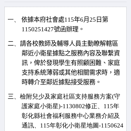
一、
依據本府社會處
115
年
6
月25日第
1150251427
號函辦理。
二
、
請各校教師及輔導人員主動瞭解轄區
鄰近小衛星據點之服務內容及聯繫資
訊，俾於發現學生有照顧困難、家庭
支持系統薄弱或其他相關需求時，適
時轉介至鄰近據點接受服務。
三
、
檢附兒少及家庭社區支持服務方案
(
守
護家庭小衛星
)-1130802
修正、
115
年
彰化縣社會福利服務中心業務介紹及
通訊、
115
年彰化小衛星地圖
-1150624