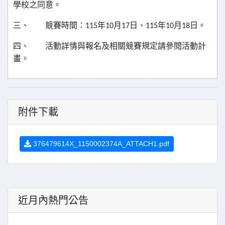
學校之同意。
三、
競賽時間：
115
年
10
月
17
日、
115
年
10
月
18
日。
四、
活動詳情與報名及相關競賽規定請參閱活動計
畫。
附件下載
376479614X_1150002374A_ATTACH1.pdf
近月內熱門公告