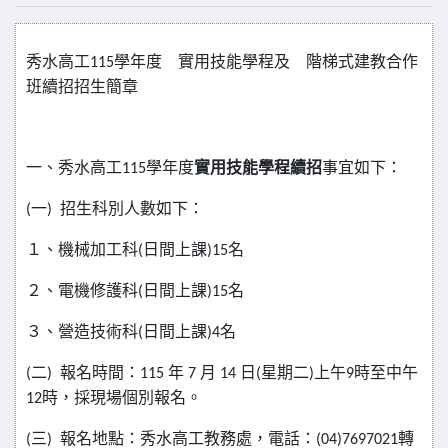
秀水高工
115
學年度 實用技能學程及 階梯式建教合作
班續招招生簡章
一、秀水高工
115
學年度
實用技能學程續招
事宜如下：
(
一
)
招生科別人數如下：
１、機械加工科
(
日間上課
)15
名
２、電機修護科
(
日間上課
)15
名
３、營造技術科
(
日間上課
)4
名
(
二
)
報名時間：
115
年
7
月
14
日
(
星期二
)
上午
9
時至中午
12
時，採現場個別報名。
(
三
)
報名地點：秀水高工教務處，電話：
(04)7697021
轉