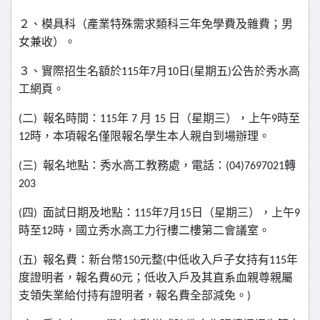
２、模具科（產業特殊需求類科三年免學費及雜費；男
女兼收）。
３、實際招生名額於
115
年
7
月
10
日
(
星期五
)
公告於秀水高
工網頁。
(
二
)
報名時間：
115
年
7
月
15
日（星期三），上午
9
時至
12
時，本項報名僅限報名學生本人親自到場辦理。
(
三
)
報名地點：秀水高工教務處，電話：
(04)7697021
轉
203
(
四
)
面試日期及地點：
115
年
7
月
15
日（星期三），上午
9
時至
12
時，國立秀水高工力行樓二樓第二會議室。
(
五
)
報名費：新台幣
150
元整
(
中低收入戶子女持有
115
年
度證明者，報名費
60
元；低收入戶及其直系血親尊親屬
支領失業給付持有證明者，報名費全部減免。
)