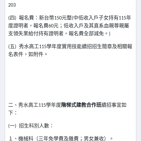
203
(
四
)
報名費：新台幣
150
元整
(
中低收入戶子女持有
115
年
度證明者，報名費
60
元；低收入戶及其直系血親尊親屬
支領失業給付持有證明者，報名費全部減免。
)
(
五
)
秀水高工
115
學年度實用技能續招招生簡章及相關報
名表件，如附件。
二、秀水高工
115
學年度
階梯式建教合作班
續招事宜如
下：
(
一
)
招生科別人數：
１、機械科（三年免學費及雜費；男女兼收）。