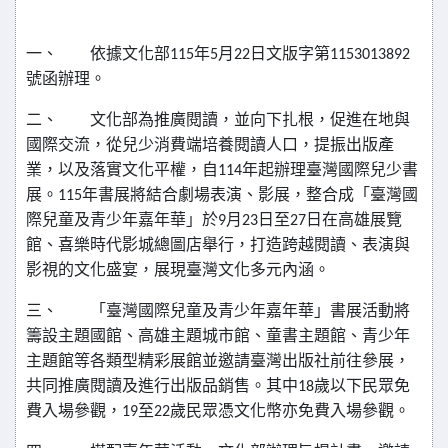
一、
依據文化部
年
月
日文版字第
115
5
22
1153013892
號函辦理。
二、
文化部為推廣閱讀，並向下扎根，促進在地與
國際交流，從兒少消費端培養閱讀人口，提振出版產
業，以及落實文化平權，自
年起辦理臺灣國際兒少書
114
展。
年書展將結合劇場表演、影展，整合成「臺灣國
115
際兒童及青少年嘉年華」於
月
日至
日在高雄展覽
9
23
27
館、喜樂時代影城總圖店舉行，打造跨越閱讀、表演與
影視的文化盛宴，展現臺灣文化多元內涵。
三、
「臺灣國際兒童及青少年嘉年華」書展活動將
籌設主題國館、高雄主題城市館、童書主題館、青少年
主題館等各類型精彩展館並邀請臺灣出版社前往參展，
共同推廣閱讀及進行出版品銷售。其中
歲以下民眾免
18
費入場參觀，
至
歲民眾憑文化幣亦免費入場參觀。
19
22