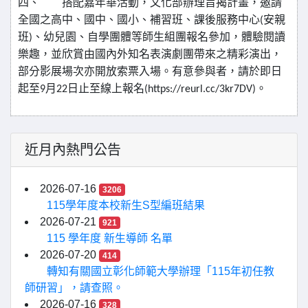
四、
搭配嘉年華活動，文化部辦理旨揭計畫，邀請
全國之高中、國中、國小、補習班、課後服務中心
安親
(
班
、幼兒園、自學團體等師生組團報名參加，體驗閱讀
)
樂趣，並欣賞由國內外知名表演劇團帶來之精彩演出，
部分影展場次亦開放索票入場。有意參與者，請於即日
起至
月
日止至線上報名
。
9
22
(https://reurl.cc/3kr7DV)
近月內熱門公告
2026-07-16
3206
115學年度本校新生S型編班結果
2026-07-21
921
115 學年度 新生導師 名單
2026-07-20
414
轉知有關國立彰化師範大學辦理「115年初任教
師研習」，請查照。
2026-07-16
328