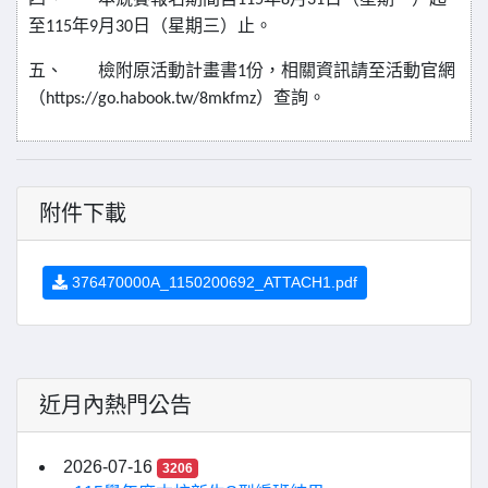
四、
本競賽報名期間自
115
年
8
月
31
日（星期一）起
至
115
年
9
月
30
日（星期三）止。
五、
檢附原活動計畫書
1
份，相關資訊請至活動官網
（
https://go.habook.tw/8mkfmz
）查詢。
附件下載
376470000A_1150200692_ATTACH1.pdf
近月內熱門公告
2026-07-16
3206