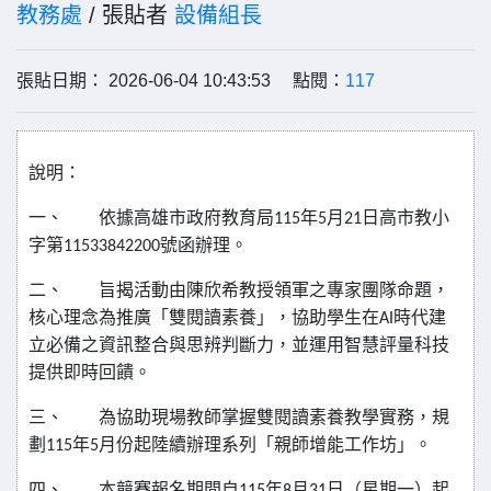
教務處
/ 張貼者
設備組長
張貼日期： 2026-06-04 10:43:53 點閱：
117
說明：
一、
依據高雄市政府教育局
115
年
5
月
21
日高市教小
字第
11533842200
號函辦理。
二、
旨揭活動由陳欣希教授領軍之專家團隊命題，
核心理念為推廣「雙閱讀素養」，協助學生在
AI
時代建
立必備之資訊整合與思辨判斷力，並運用智慧評量科技
提供即時回饋。
三、
為協助現場教師掌握雙閱讀素養教學實務，規
劃
115
年
5
月份起陸續辦理系列「親師增能工作坊」。