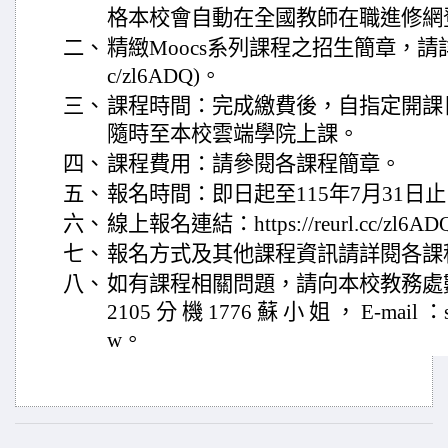
格本校會自動在全國教師在職進修網
二、
精緻Moocs系列課程之招生簡章，請詳網站說明
c/zl6ADQ)。
三、
課程時間：完成繳費後，自指定開課
隨時至本校雲端學院上課。
四、
課程費用：請參閱各課程簡章。
五、
報名時間：即日起至115年7月31日
六、
線上報名連結：https://reurl.cc/zl6A
七、
報名方式及其他課程資訊請詳閱各課
八、
如有課程相關問題，請向本校教務處數位
2105 分 機 1776 蘇 小 姐 ， E-mail ：su
w。