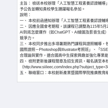
主旨： 檢送本校辦理「人工智慧工程素養認證輔導」
予公告並轉知貴校學生踴躍報名參加。
說明：
一、 本校前函通知辦理「人工智慧工程素養認證輔
二、 因應全國會考期程，該課程已調整為115年5月
AI到底怎麼運作（如ChatGPT、AI繪圖及影音
競爭力。
三、 本校同步推出多項暑期熱門課程與證照輔導，包
國際證照－Photoshop與Illustrator考照
合理論與實作，適合國高中生探索興趣並強化專業
四、 檢附更新後課程簡章及招生資訊，報名請至本
（http://www.siileec.com/index.php?s
五、 聯絡窗口：本校創新產業暨國際學院推廣教育組，電