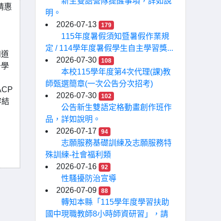
新生雙語營隊提醒事項，詳如說
請惠
明。
2026-07-13
179
115年度暑假須知暨暑假作業規
定 / 114學年度暑假學生自主學習獎...
知道
2026-07-30
108
升學
本校115學年度第4次代理(課)教
師甄選簡章(一次公告分次招考)
CP
2026-07-30
102
容結
公告新生雙語定格動畫創作班作
品，詳如說明。
2026-07-17
94
志願服務基礎訓練及志願服務特
殊訓練-社會福利類
2026-07-16
92
性騷擾防治宣導
2026-07-09
88
轉知本縣「115學年度學習扶助
國中現職教師8小時師資研習」，請