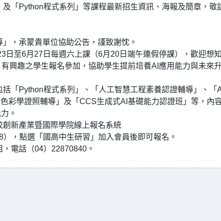
及「Python程式系列」等課程最新招生資訊、海報及簡章，敬
導」，承蒙貴單位協助公告，謹致謝忱。
23日至6月27日每週六上課（6月20日端午連假停課），歡迎想
生成）有興趣之學生報名參加，協助學生提前培養AI應用能力與未來
括「Python程式系列」、「人工智慧工程素養認證輔導」、「A
班」、「SSE色彩學證照輔導」及「CCS生成式AI基礎能力認證班」等，內
能力。
校創新產業暨國際學院線上報名系統
ubject_type=38），點選「國高中生研習」加入會員後即可報名。
話（04）22870840。