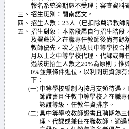
報名系統逾期恕不受理；審查資料
三、
招生班別：閩南語文。
四、
招生人數：23人（已扣除薦派教師
五、
招生對象：本階段屬自行招生階段
及署薦送之在職專任教師後尚有餘
教師優先，次之招收具中等學校合
月以上之中等學校代理、代課或兼
過該班招生人數之20%為原則；惟
0%並無條件進位，以利開班資源有
下：
(一)
中等學校編制內按月支領待遇，
師證書且任教中等學校之在職專
認證等級、任教年資排序。
(二)
具中等學校教師證書且聘期為三
理、代課或兼任在職教師，通過