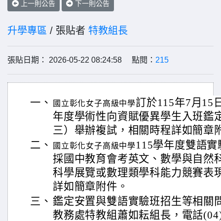
上一則公告
下一則公告
升學專區
/ 張貼者
特教組長
張貼日期： 2026-05-22 08:24:58 點閱：
215
一、
訂於115年7月1
國立彰化女子高級中學
年度學術性向資賦優異學生入班鑑定
三）舉辦複試，相關時程詳如簡章
二、
115學年度雙語
國立彰化女子高級中學
採國中教育會考英文、數學與自然
科學展覽或數理類學科能力競賽表
詳如簡章附件。
三、
鑑定安置與雙語實驗班招生等相關
教務處特教組蕭如耘組長，電話(04)72