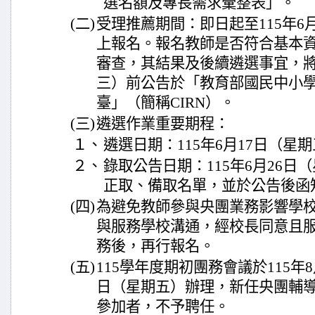
選名額及專長需求彙整表」。
(二)
受理推薦期間：即日起至115年6
上報名。報名教師是否符合基本
審查，其結果及後續遴選事宜，將於
三）前公告於「教育部國民中小
臺」（簡稱CIRN）。
(三)
遴選作業重要期程：
１、
遴選日期：115年6月17日（星
２、
錄取公告日期：115年6月26日
正取、備取名單，並於公告後函
(四)
為避免教師參與央團業務影響學
與服務學校溝通，經校長同意且
務後，再行報名。
(五)
115學年度期初團務會議於115年
日（星期五）辦理，新任央團輔
參加者，不予聘任。