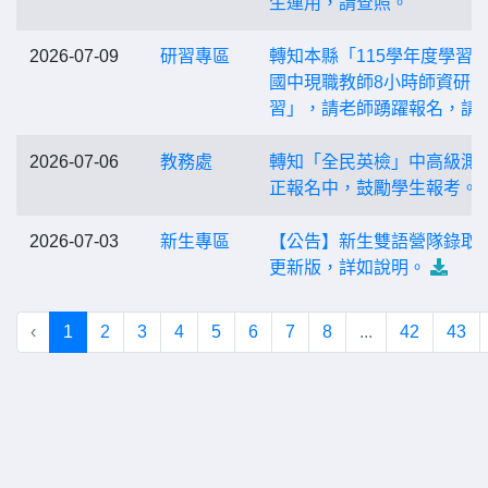
生運用，請查照。
2026-07-09
研習專區
轉知本縣「115學年度學習
國中現職教師8小時師資研
習」，請老師踴躍報名，請
2026-07-06
教務處
轉知「全民英檢」中高級測
正報名中，鼓勵學生報考。
2026-07-03
新生專區
【公告】新生雙語營隊錄取
更新版，詳如說明。
‹
1
2
3
4
5
6
7
8
...
42
43