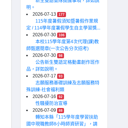
新生雙語營隊提醒事項，詳如說
明。
2026-07-13
177
115年度暑假須知暨暑假作業規
定 / 114學年度暑假學生自主學習獎...
2026-07-30
106
本校115學年度第4次代理(課)教
師甄選簡章(一次公告分次招考)
2026-07-30
98
公告新生雙語定格動畫創作班作
品，詳如說明。
2026-07-17
93
志願服務基礎訓練及志願服務特
殊訓練-社會福利類
2026-07-16
92
性騷擾防治宣導
2026-07-09
88
轉知本縣「115學年度學習扶助
國中現職教師8小時師資研習」，請