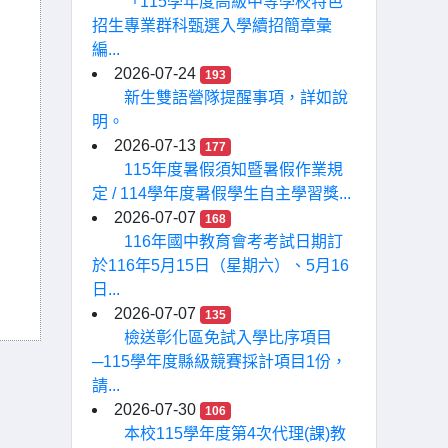
「115學年度高級中等學校特色
招生專業群科甄選入學續招簡章彙
編...
2026-07-24
193
新生雙語營隊提醒事項，詳如說
明。
2026-07-13
177
115年度暑假須知暨暑假作業規
定 / 114學年度暑假學生自主學習獎...
2026-07-07
168
116年國中教育會考考試日期訂
於116年5月15日（星期六）、5月16
日...
2026-07-07
135
檢送彰化區免試入學比序項目
─115學年度縣級競賽採計項目1份，
請...
2026-07-30
106
本校115學年度第4次代理(課)教