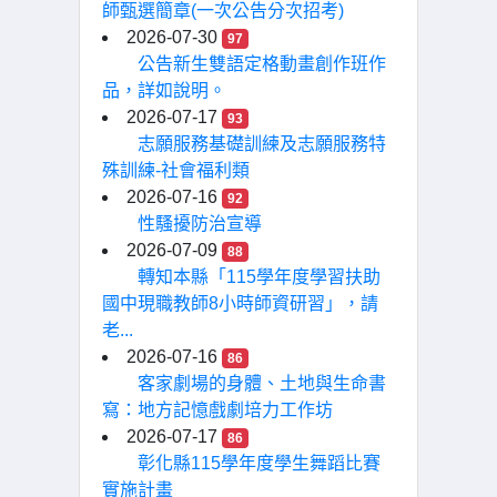
師甄選簡章(一次公告分次招考)
2026-07-30
97
公告新生雙語定格動畫創作班作
品，詳如說明。
2026-07-17
93
志願服務基礎訓練及志願服務特
殊訓練-社會福利類
2026-07-16
92
性騷擾防治宣導
2026-07-09
88
轉知本縣「115學年度學習扶助
國中現職教師8小時師資研習」，請
老...
2026-07-16
86
客家劇場的身體、土地與生命書
寫：地方記憶戲劇培力工作坊
2026-07-17
86
彰化縣115學年度學生舞蹈比賽
實施計畫