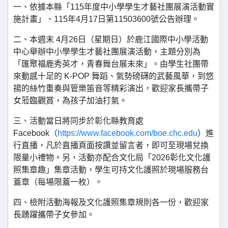
一、依據本縣「115年度中小學學生才藝社團展演活動實
施計畫」、115年4月17日第11503600號公告辦理。
二、本週末
4月26日（星期日）於鹿江國際中小學活動
中心舉辦中小學學生才藝社團展演活動，主題分別為
「匯聚福鹿秀英才，青春舞台展未來」。由學生社團帶
來動感十足的 K-POP 舞蹈、氣勢磅礴的武藝風華，到悠
揚的絲竹重奏與管樂笛音等精彩演出，歡迎家長攜帶子
女蒞臨觀賞，為孩子加油打氣。
三、活動當日將同步於彰化縣教育處
Facebook（
https://www.facebook.com/boe.chc.edu
）進
行直播，凡於直播頁面按讚並留言者，即可至現場兌換
限量小禮物。另，活動亦配合文化局「2026彰化文化護
照集章趣」集章活動，學生可持文化護照於現場服務台
蓋章（每場限蓋一枚）。
四、檢附活動海報及文化護照集章規則各一份，歡迎家
長踴躍攜帶子女參加。