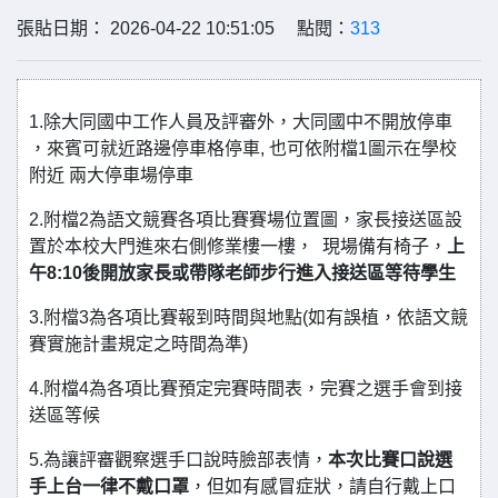
張貼日期： 2026-04-22 10:51:05 點閱：
313
1.除大同國中工作人員及評審外，大同國中不開放停車
，來賓可就近路邊停車格停車, 也可依附檔1圖示在學校
附近 兩大停車場停車
2.附檔2為語文競賽各項比賽賽場位置圖，家長接送區設
置於本校大門進來右側修業樓一樓， 現場備有椅子，
上
午8:10後開放家長或帶隊老師步行進入接送區等待學生
3.附檔3為各項比賽報到時間與地點(如有誤植，依語文競
賽實施計畫規定之時間為準)
4.附檔4為各項比賽預定完賽時間表，完賽之選手會到接
送區等候
5.為讓評審觀察選手口說時臉部表情，
本次比賽口說選
手上台一律不戴口罩
，但如有感冒症狀，請自行戴上口