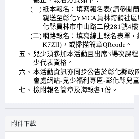
截止，報名方式如下：
(一)
紙本報名：填寫報名表(請參閱簡
親送至彰化YMCA員林跨齡社區服
化縣員林市中山路二段281號4樓
(二)
網路報名：填寫線上報名表單，網址(http
K7Zll)，或掃描簡章QRcode。
五、
兒少須參加本活動且出席3場次課
少代表資格。
六、
本活動資訊亦同步公告於彰化縣政府
會處網站-兒少福利專區-彰化縣兒童
七、
檢附報名簡章及海報各1份。
附件下載