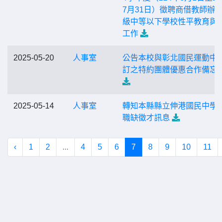
7月31日）徵聘商借教師辦
級中等以下學校性平教育與
工作
2025-05-20
人事室
公告本校與彰北國民運動中
訂之特約團體優惠合作備忘
2025-05-14
人事室
轉知本縣縣立伸港國民中學
職缺徵才訊息
‹
1
2
...
4
5
6
7
8
9
10
11