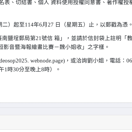
名表、切結書、個人 資料使用授權同意書、著作權授
期二）起至114年6月27 日（星期五）止，以郵戳為憑
臺南鹽埕郵局第21號信 箱」，並請於信封袋上註明「
—短影音暨海報繪畫比賽－魏小姐收」之字樣。
osop2025. webnode.page)，或洽詢劉小姐，電話：06
下午1時30分至晚上8時）。