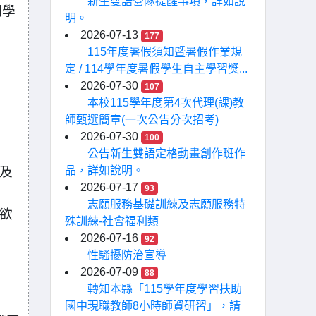
新生雙語營隊提醒事項，詳如說
同學
明。
2026-07-13
177
115年度暑假須知暨暑假作業規
定 / 114學年度暑假學生自主學習獎...
2026-07-30
107
本校115學年度第4次代理(課)教
師甄選簡章(一次公告分次招考)
2026-07-30
100
公告新生雙語定格動畫創作班作
)及
品，詳如說明。
2026-07-17
93
志願服務基礎訓練及志願服務特
生欲
殊訓練-社會福利類
2026-07-16
92
性騷擾防治宣導
2026-07-09
88
轉知本縣「115學年度學習扶助
國中現職教師8小時師資研習」，請