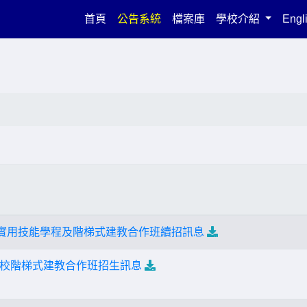
(current)
首頁
公告系統
檔案庫
學校介紹
Engl
度實用技能學程及階梯式建教合作班續招訊息
校階梯式建教合作班招生訊息