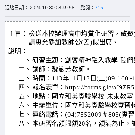
張貼日期： 2024-10-30 08:49:58 點閱：
715
主旨：
檢送本校辦理高中均質化研習，敬邀
請惠允參加教師公(差)假出席。
說明：
一、
研習主題：創客精神融入教學-我們
二、
講師：魏嚴芳教師。
三、
時間：113年11月13日(三)09：00~
四、
報名表單：https://forms.gle/aJ9Z
五、
地點：國立和美實驗學校-未來教室
六、
主辦單位：國立和美實驗學校實習
七、
連絡電話：(04)7552009＃803(
八、
本研習名額限額20名，額滿為止，