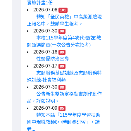
實施計畫1份
2026-07-06
101
轉知「全民英檢」中高級測驗現
正報名中，鼓勵學生報考。
2026-07-30
98
本校115學年度第4次代理(課)教
師甄選簡章(一次公告分次招考)
2026-07-16
89
性騷擾防治宣導
2026-07-17
89
志願服務基礎訓練及志願服務特
殊訓練-社會福利類
2026-07-30
88
公告新生雙語定格動畫創作班作
品，詳如說明。
2026-07-09
85
轉知本縣「115學年度學習扶助
國中現職教師8小時師資研習」，請
老...