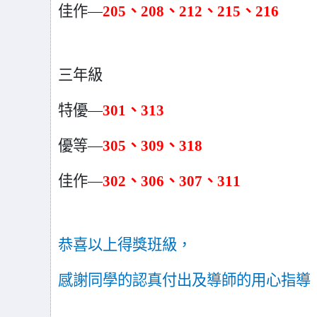
佳作—
205
、208、212、215、216
三年級
特優—
301
、313
優等—
305
、309、318
佳作—
302
、306、307、311
恭喜以上得獎班級，
感謝同學的認真付出及導師的用心指導