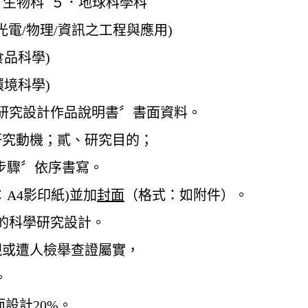
．生物科 ５．地球科學科
/光電/物理/資訊之工程與應用)
食品科學)
環境科學)
〝研究設計作品說明書〞書面資料。
研究動機；貳、研究目的；
步驟〞依序書寫。
︰A4影印紙)並加
封面
（格式：如附件）。
〞的科學研究設計。
現或遭人檢舉查證屬實，
。
面設計20%。