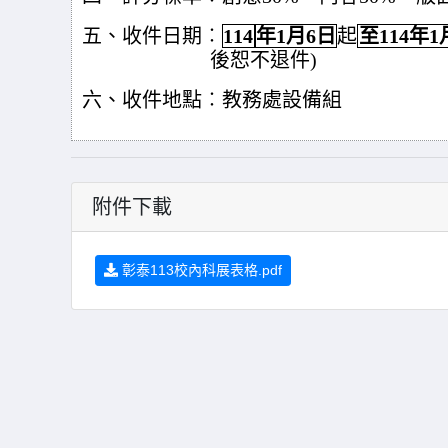
五、收件日期︰
114
年1月6日
起
至114年
後恕不退件)
六、收件地點︰教務處設備組
附件下載
彰泰113校內科展表格.pdf