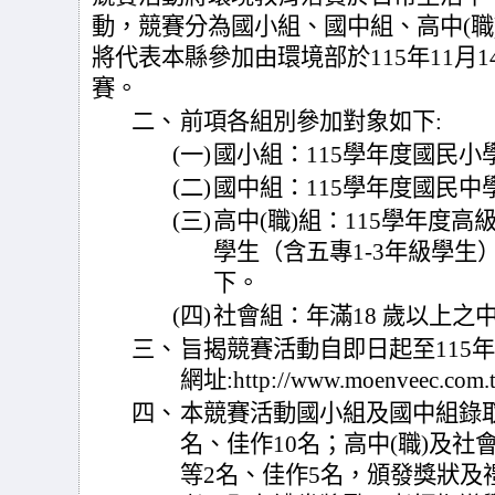
動，競賽分為國小組、國中組、高中(職
將代表本縣參加由環境部於115年11月
賽。
二、
前項各組別參加對象如下:
(一)
國小組：115學年度國民小
(二)
國中組：115學年度國民中
(三)
高中(職)組：115學年度
學生（含五專1-3年級學生）
下。
(四)
社會組：年滿18 歲以上之
三、
旨揭競賽活動自即日起至115年
網址:http://www.moenveec.com
四、
本競賽活動國小組及國中組錄取
名、佳作10名；高中(職)及社
等2名、佳作5名，頒發獎狀及