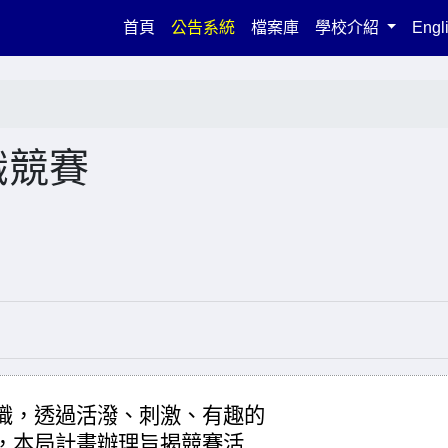
(current)
首頁
公告系統
檔案庫
學校介紹
Engl
識競賽
識，透過活潑、刺激、有趣的
，本局計畫辦理旨揭競賽活