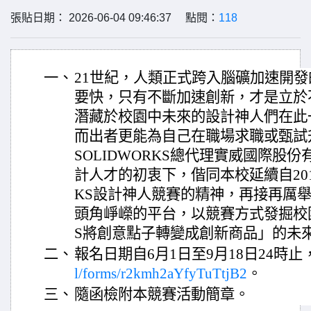
張貼日期： 2026-06-04 09:46:37 點閱：
118
一、
21世紀，人類正式跨入腦礦加速開
要快，只有不斷加速創新，才是立於
潛藏於校園中未來的設計神人們在此
而出者更能為自己在職場求職或甄試
SOLIDWORKS總代理實威國際股
計人才的初衷下，偕同本校延續自2015
KS設計神人競賽的精神，再接再厲
頭角崢嶸的平台，以競賽方式發掘校園內
S將創意點子轉變成創新商品」的未
二、
報名日期自6月1日至9月18日24時
l/forms/r2kmh2aYfyTuTtjB2
。
三、
隨函檢附本競賽活動簡章。