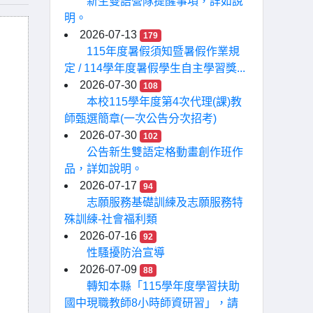
新生雙語營隊提醒事項，詳如說
明。
2026-07-13
179
115年度暑假須知暨暑假作業規
定 / 114學年度暑假學生自主學習獎...
2026-07-30
108
本校115學年度第4次代理(課)教
師甄選簡章(一次公告分次招考)
2026-07-30
102
公告新生雙語定格動畫創作班作
品，詳如說明。
2026-07-17
94
志願服務基礎訓練及志願服務特
殊訓練-社會福利類
2026-07-16
92
性騷擾防治宣導
2026-07-09
88
轉知本縣「115學年度學習扶助
國中現職教師8小時師資研習」，請