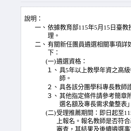
說明：
一、
依據教育部115年5月15日臺教授
理。
二、
有關新任團員遴選相關事項詳
下：
(一)
遴選資格：
１、
具5年以上教學年資之高
師。
２、
具各該分團學科專長教師
３、
其他指定條件請參考簡章附
選名額及專長需求彙整表
(二)
受理推薦期間：即日起至11
上報名。報名教師是否符合
審查，其結果及後續遴選事宜