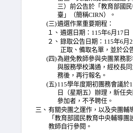
三）前公告於「教育部國民
臺」（簡稱CIRN）。
(三)
遴選作業重要期程：
１、
遴選日期：115年6月17
２、
錄取公告日期：115年6月
正取、備取名單，並於公
(四)
為避免教師參與央團業務影
與服務學校溝通，經校長同
務後，再行報名。
(五)
115學年度期初團務會議於1
日（星期五）辦理，新任央
參加者，不予聘任。
三、
有關央團之運作，以及央團輔
「教育部國民教育中央輔導團
教師自行參閱。