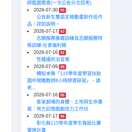
師甄選簡章(一次公告分次招考)
2026-07-30
95
公告新生雙語定格動畫創作班作
品，詳如說明。
2026-07-17
93
志願服務基礎訓練及志願服務特
殊訓練-社會福利類
2026-07-16
92
性騷擾防治宣導
2026-07-09
88
轉知本縣「115學年度學習扶助
國中現職教師8小時師資研習」，請
老...
2026-07-16
86
客家劇場的身體、土地與生命書
寫：地方記憶戲劇培力工作坊
2026-07-17
86
彰化縣115學年度學生舞蹈比賽
實施計畫