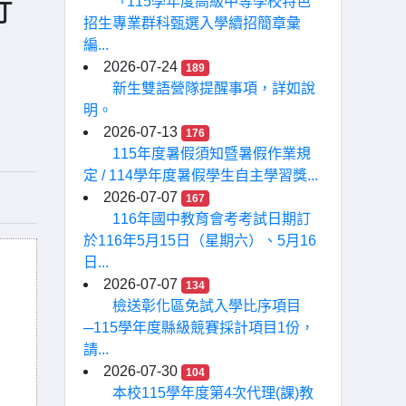
行
「115學年度高級中等學校特色
招生專業群科甄選入學續招簡章彙
編...
2026-07-24
189
新生雙語營隊提醒事項，詳如說
明。
2026-07-13
176
115年度暑假須知暨暑假作業規
定 / 114學年度暑假學生自主學習獎...
2026-07-07
167
116年國中教育會考考試日期訂
於116年5月15日（星期六）、5月16
日...
2026-07-07
134
檢送彰化區免試入學比序項目
─115學年度縣級競賽採計項目1份，
請...
2026-07-30
104
本校115學年度第4次代理(課)教