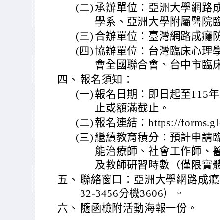
(二)
承辦單位：亞洲大學網路
學系、亞洲大學附屬醫院
(三)
合辦單位：臺灣網路成癮
(四)
協辦單位：台灣臨床心理
會全國聯合會、台中市臨
四、
報名須知：
(一)
報名日期：即日起至115年
止或額滿截止。
(二)
報名連結：https://forms.g
(三)
繼續教育積分：預計申請
能治療師、社會工作師、
及教師研習時數（僅限實
五、
聯絡窗口：亞洲大學網路成癮防
32-3456分機3606）。
六、
隨函檢附活動海報一份。