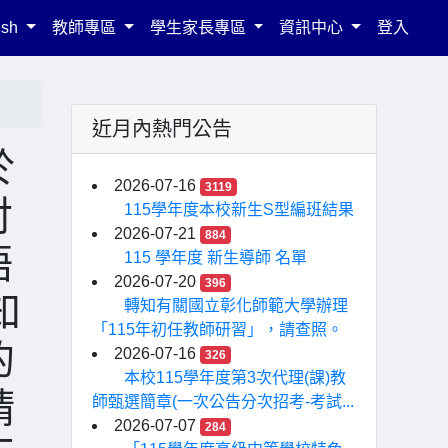
ish
教師專區
學生家長專區
資訊中心
登入
近月內熱門公告
於
2026-07-16
3119
討
115學年度本校新生S型編班結果
2026-07-21
884
語
115 學年度 新生導師 名單
2026-07-20
396
知
轉知有關國立彰化師範大學辦理
「115年初任教師研習」，請查照。
的
2026-07-16
326
本校115學年度第3次代理(課)教
請
師甄選簡章(一次公告分次招考-考試...
2026-07-07
284