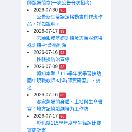
師甄選簡章(一次公告分次招考)
2026-07-30
95
公告新生雙語定格動畫創作班作
品，詳如說明。
2026-07-17
93
志願服務基礎訓練及志願服務特
殊訓練-社會福利類
2026-07-16
92
性騷擾防治宣導
2026-07-09
88
轉知本縣「115學年度學習扶助
國中現職教師8小時師資研習」，請
老...
2026-07-16
86
客家劇場的身體、土地與生命書
寫：地方記憶戲劇培力工作坊
2026-07-17
86
彰化縣115學年度學生舞蹈比賽
實施計畫