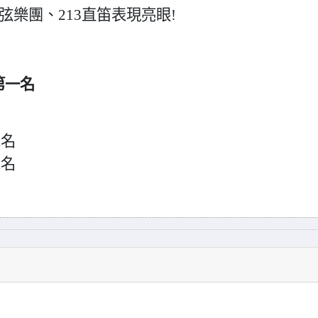
樂團、213直笛表現亮眼!
第一名
二名
二名
名