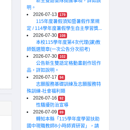
新生雙語營隊提醒事項，詳如說
明。
2026-07-13
179
115年度暑假須知暨暑假作業規
定 / 114學年度暑假學生自主學習獎...
2026-07-30
108
本校115學年度第4次代理(課)教
師甄選簡章(一次公告分次招考)
2026-07-30
102
公告新生雙語定格動畫創作班作
品，詳如說明。
2026-07-17
94
志願服務基礎訓練及志願服務特
殊訓練-社會福利類
2026-07-16
92
性騷擾防治宣導
2026-07-09
89
轉知本縣「115學年度學習扶助
國中現職教師8小時師資研習」，請