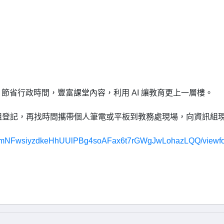
I ，節省行政時間，豐富課堂內容，利用 AI 讓教育更上一層樓。
資訊組登記，再找時間攜帶個人筆電或平板到教務處現場，向資訊組
umMimNFwsiyzdkeHhUUlPBg4soAFax6t7rGWgJwLohazLQQ/viewf