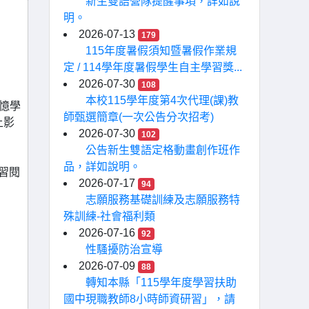
新生雙語營隊提醒事項，詳如說
明。
2026-07-13
179
115年度暑假須知暨暑假作業規
定 / 114學年度暑假學生自主學習獎...
2026-07-30
108
本校115學年度第4次代理(課)教
記憶學
師甄選簡章(一次公告分次招考)
上影
2026-07-30
102
公告新生雙語定格動畫創作班作
品，詳如說明。
練習閱
2026-07-17
94
志願服務基礎訓練及志願服務特
殊訓練-社會福利類
2026-07-16
92
性騷擾防治宣導
2026-07-09
88
轉知本縣「115學年度學習扶助
國中現職教師8小時師資研習」，請