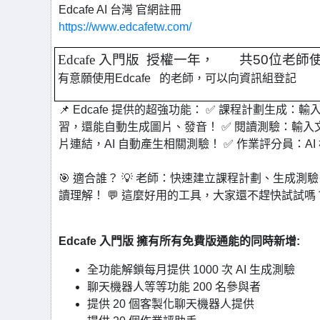
Edcafe AI 台灣 官網註冊
https://www.edcafetw.com/
Edcafe
入門版
授權一年，
共
50
位老師
有意願使用Edcafe 的老師，可以向資訊組登記
📌 Edcafe 提供的超強功能： ✅ 課程計劃生成：
習，還能自動生成圖片、發音！ ✅ 閱讀測驗：輸入文章
片連結，AI 自動產生相關測驗！ ✅ 作業評分員：A
🎯 適合誰？ 💡 老師：快速建立課程計劃、生成測
讀理解！ 💬 這麼好用的工具，大家還不趕快試試嗎？🔗 
Edcafe 入門版 擁有所有免費版通能的同時新增:
全功能解鎖每月提供 1000 次 AI 生成測驗
聊天機器人等等功能 200 名參與者
提供 20 個客製化聊天機器人提供