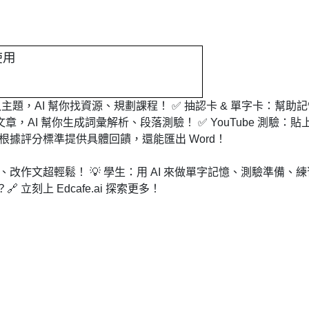
使用
輸入主題，AI 幫你找資源、規劃課程！ ✅ 抽認卡 & 單字卡：幫助
，AI 幫你生成詞彙解析、段落測驗！ ✅ YouTube 測驗：貼
I 根據評分標準提供具體回饋，還能匯出 Word！
驗、改作文超輕鬆！ 💡 學生：用 AI 來做單字記憶、測驗準備、
立刻上 Edcafe.ai 探索更多！