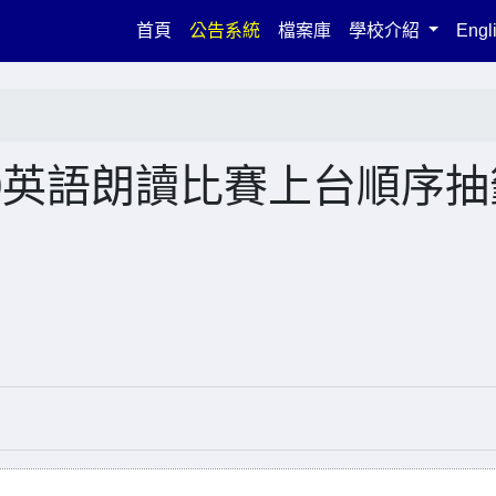
(current)
首頁
公告系統
檔案庫
學校介紹
Engl
30英語朗讀比賽上台順序抽