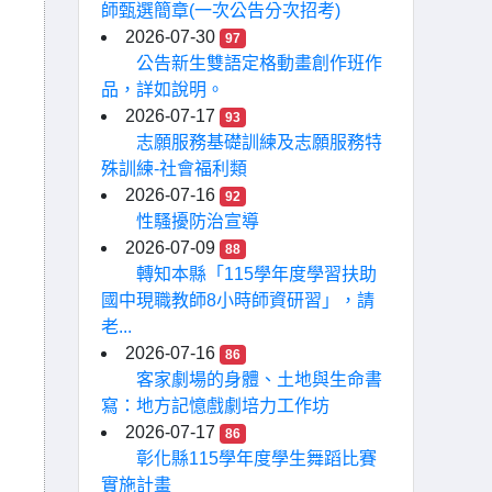
師甄選簡章(一次公告分次招考)
2026-07-30
97
公告新生雙語定格動畫創作班作
品，詳如說明。
2026-07-17
93
志願服務基礎訓練及志願服務特
殊訓練-社會福利類
2026-07-16
92
性騷擾防治宣導
2026-07-09
88
轉知本縣「115學年度學習扶助
國中現職教師8小時師資研習」，請
老...
2026-07-16
86
客家劇場的身體、土地與生命書
寫：地方記憶戲劇培力工作坊
2026-07-17
86
彰化縣115學年度學生舞蹈比賽
實施計畫