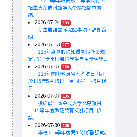
「115學年度高級中等學校特色
招生專業群科甄選入學續招簡章彙
編...
2026-07-24
193
新生雙語營隊提醒事項，詳如說
明。
2026-07-13
177
115年度暑假須知暨暑假作業規
定 / 114學年度暑假學生自主學習獎...
2026-07-07
168
116年國中教育會考考試日期訂
於116年5月15日（星期六）、5月16
日...
2026-07-07
135
檢送彰化區免試入學比序項目
─115學年度縣級競賽採計項目1份，
請...
2026-07-30
106
本校115學年度第4次代理(課)教