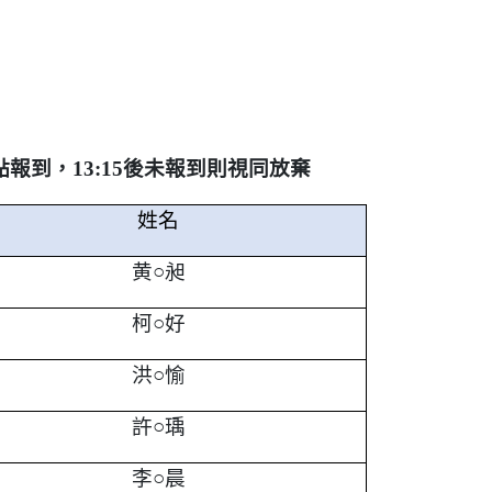
點報到，13:15後未報到則視同放棄
姓名
黄○昶
柯○好
洪○愉
許○瑀
李○晨