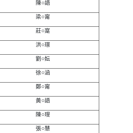
陳○語
梁○甯
莊○寔
洪○璟
劉○妘
徐○涵
鄭○甯
黃○語
陳○琝
張○慧