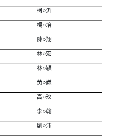
柯○沂
楊○培
陳○翔
林○宏
林○穎
黃○謙
高○玫
李○翰
劉○沛