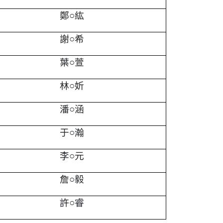
鄭○紘
謝○希
葉○萱
林○妡
潘○涵
于○瀚
李○元
詹○毅
許○睿