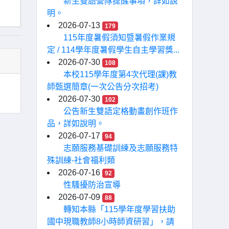
新生雙語營隊提醒事項，詳如說
明。
2026-07-13
179
115年度暑假須知暨暑假作業規
定 / 114學年度暑假學生自主學習獎...
2026-07-30
108
本校115學年度第4次代理(課)教
師甄選簡章(一次公告分次招考)
2026-07-30
102
公告新生雙語定格動畫創作班作
品，詳如說明。
2026-07-17
94
志願服務基礎訓練及志願服務特
殊訓練-社會福利類
2026-07-16
92
性騷擾防治宣導
2026-07-09
88
轉知本縣「115學年度學習扶助
國中現職教師8小時師資研習」，請