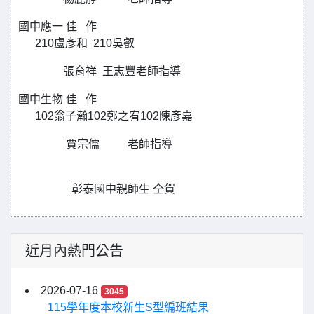
國中應一 佳 作
210盧彥和 210吳叡
張育祥 王志豐老師指導
國中生物 佳 作
102翁子瀚102鄭之宥102陳彥嘉
賈宗儒 老師指導
彰泰國中親師生 仝賀
近月內熱門公告
2026-07-16
3045
115學年度本校新生S型編班結果