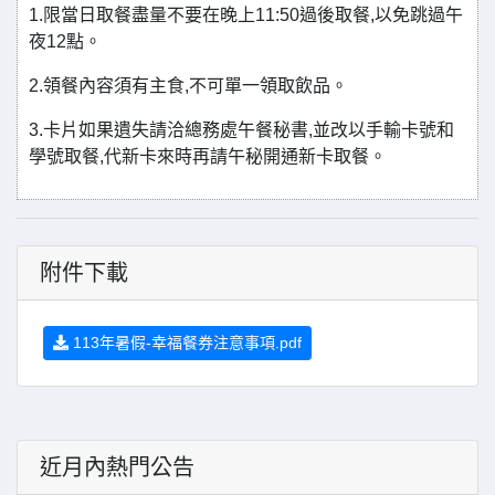
1.限當日取餐盡量不要在晚上11:50過後取餐,以免跳過午
夜12點。
2.領餐內容須有主食,不可單一領取飲品。
3.卡片如果遺失請洽總務處午餐秘書,並改以手輸卡號和
學號取餐,代新卡來時再請午秘開通新卡取餐。
附件下載
113年暑假-幸福餐券注意事項.pdf
近月內熱門公告