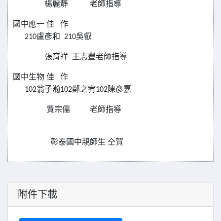
楊麗靜
老師指導
國中應一
佳
作
210盧彥和
210
吳叡
張育祥
王志豐老師指導
國中生物
佳
作
102翁子瀚
102
鄭之宥
102
陳彥嘉
賈宗儒
老師指導
彰泰國中親師生
仝賀
附件下載