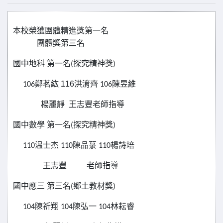
本校榮獲團體精進獎第一名
團體獎第三名
國中地科
第一名
(
探究精神獎
)
116洪淯齊
106鄭茗紘
106
陳昱維
楊麗靜
王志豐老師指導
國中數學
第一名
(
探究精神獎
)
110温士杰
110
陳品菉
110
楊詩培
王志豐
老師指導
國中應三
第三名
(
鄉土教材獎
)
104陳祈翔
104
陳弘一
104
林耘睿