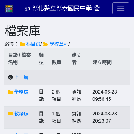
👍 彰化縣立彰泰國民中學 🏆
檔案庫
路徑：
根目錄
/
學校章程
/
目錄 / 檔案
類
建立
名稱
型
數量
者
建立時間
上一層
學務處
目
2 個
資訊
2024-06-28
錄
項目
組長
09:56:45
教務處
目
1 個
資訊
2024-08-28
錄
項目
組長
20:23:07